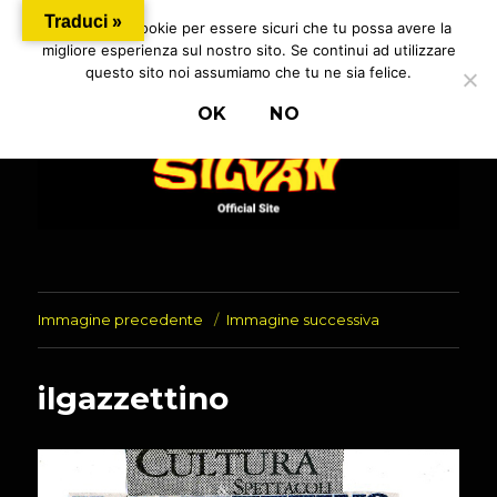
Traduci »
Utilizziamo i cookie per essere sicuri che tu possa avere la
migliore esperienza sul nostro sito. Se continui ad utilizzare
questo sito noi assumiamo che tu ne sia felice.
MENU
Silvan Magic
OK
NO
Immagine precedente
Immagine successiva
ilgazzettino