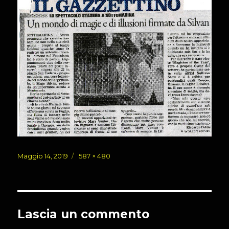
Pubblicato
Dimensione
Maggio 14, 2019
587 × 480
il
reale
Lascia un commento