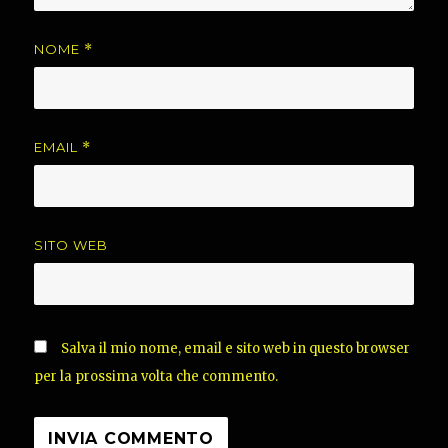
NOME
*
EMAIL
*
SITO WEB
Salva il mio nome, email e sito web in questo browser
per la prossima volta che commento.